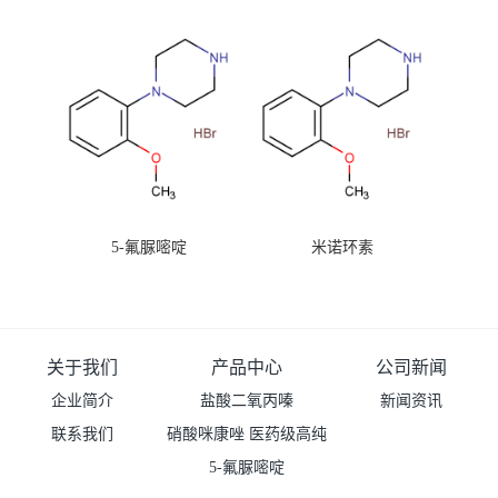
99%原粉
5-氟脲嘧啶
米诺环素
关于我们
产品中心
公司新闻
企业简介
盐酸二氧丙嗪
新闻资讯
联系我们
硝酸咪康唑 医药级高纯
度99%原粉
5-氟脲嘧啶