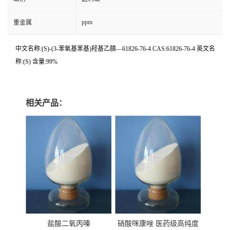
ppm
重金属
中文名称:(S)-(3-苯氧基苯基)羟基乙腈—61826-76-4 CAS:61826-76-4 英文名
称:(S) 含量:99%
相关产品：
盐酸二氧丙嗪
硝酸咪康唑 医药级高纯度