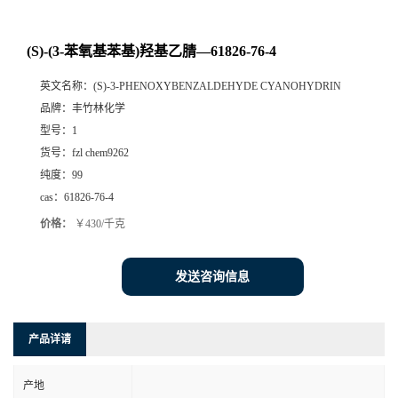
(S)-(3-苯氧基苯基)羟基乙腈—61826-76-4
英文名称：
(S)-3-PHENOXYBENZALDEHYDE CYANOHYDRIN
品牌：
丰竹林化学
型号：
1
货号：
fzl chem9262
纯度：
99
cas：
61826-76-4
价格：
￥430/千克
发送咨询信息
产品详请
产地