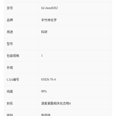
fzl chem9262
货号
品牌
丰竹林化学
用途
科研
型号
1
包装规格
外观
61826-76-4
CAS编号
99%
纯度
别名
溴氰菊酯相关化合物4
级别
医药级