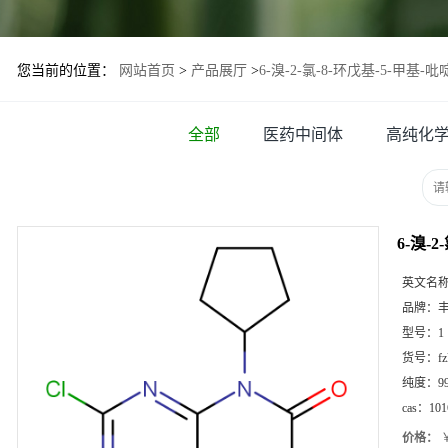
您当前的位置：
网站首页
>
产品展厅
>
6-溴-2-氯-8-环戊基-5-甲基-吡啶并
全部
医药中间体
高纯化
6-溴-2
英文名
品牌：
型号：
1
货号：
f
纯度：
9
cas：
101
价格：
￥