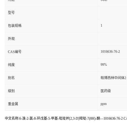
型号
1
包装规格
外观
1016636-76-2
CAS编号
99%
纯度
别名
帕博西林中间体2
级别
医药级
ppm
重金属
中文名称:6-溴-2-氯-8-环戊基-5-甲基-吡啶并[2,3-D]嘧啶-7(8H)-酮—1016636-76-2 CAS:101663