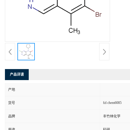
产品详请
产地
fzl chem6085
货号
品牌
丰竹林化学
用途
科研