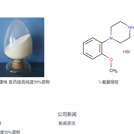
康唑 医药级高纯度99%原粉
5-氟脲嘧啶
公司新闻
嗪
新闻资讯
度99%原粉