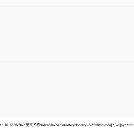
6-76-2 英文名称:6-broMo-2-chloro-8-cyclopentyl-5-Methylpyrido[2,3-d]pyriMid