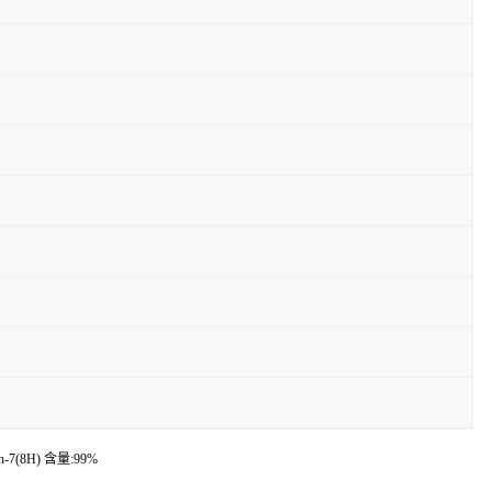
in-7(8H) 含量:99%