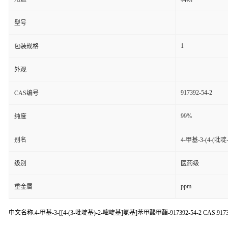
型号
1
包装规格
外观
917392-54-2
CAS编号
99%
纯度
别名
4-甲基-3-(4-(
级别
医药级
ppm
重金属
中文名称:4-甲基-3-[[4-(3-吡啶基)-2-嘧啶基]氨基]苯甲酸甲酯-917392-54-2 CAS:917392-54