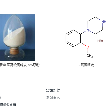
康唑 医药级高纯度99%原粉
5-氟脲嘧啶
公司新闻
嗪
新闻资讯
度99%原粉