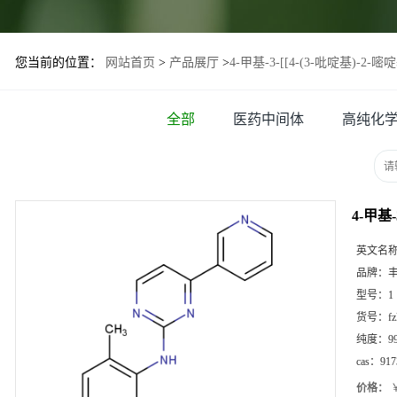
您当前的位置：
网站首页
>
产品展厅
>
4-甲基-3-[[4-(3-吡啶基)-2-
全部
医药中间体
高纯化
4-甲基-
英文名
品牌：
型号：
1
货号：
f
纯度：
9
cas：
917
价格：
￥