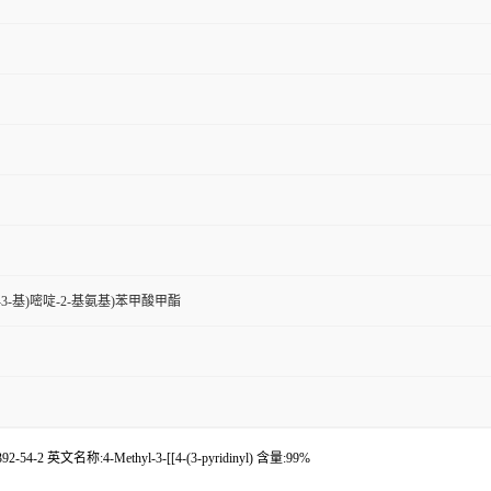
吡啶-3-基)嘧啶-2-基氨基)苯甲酸甲酯
-2 英文名称:4-Methyl-3-[[4-(3-pyridinyl) 含量:99%