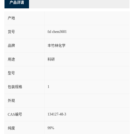
产品详请
产地
fzl chem3601
货号
品牌
丰竹林化学
用途
科研
型号
1
包装规格
外观
134127-48-3
CAS编号
99%
纯度