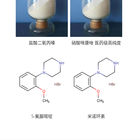
盐酸二氧丙嗪
硝酸咪康唑 医药级高纯度
99%原粉
5-氟脲嘧啶
米诺环素