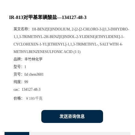
IR-813对甲基苯磺酸盐—134127-48-3
英文名称：
1H-BENZ[E]INDOLIUM, 2-[2-[2-CHLORO-3-[(1,3-DIHYDRO-
1,1,3-TRIMETHYL-2H-BENZ[E]INDOL-2-YLIDENE)ETHYLIDENE]-1-
CYCLOHEXEN-1-YL]ETHENYL]-1,1,3-TRIMETHYL-, SALT WITH 4-
METHYLBENZENESULFONIC ACID (1:1)
品牌：
丰竹林化学
型号：
1
货号：
fzl chem3601
纯度：
99
cas：
134127-48-3
价格：
￥180/千克
发送咨询信息