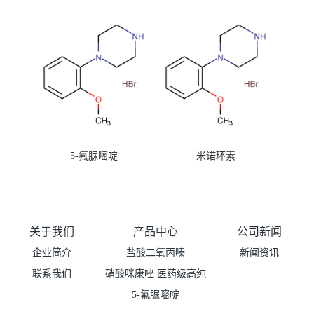
99%原粉
5-氟脲嘧啶
米诺环素
关于我们
产品中心
公司新闻
企业简介
盐酸二氧丙嗪
新闻资讯
联系我们
硝酸咪康唑 医药级高纯
度99%原粉
5-氟脲嘧啶