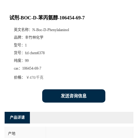
试剂-BOC-D-苯丙氨醇-106454-69-7
英文名称：
N-Boc-D-Phenylalaninol
品牌：
丰竹林化学
型号：
1
货号：
fzl chem6378
纯度：
99
cas：
106454-69-7
价格：
￥470/千克
发送咨询信息
产品详请
产地