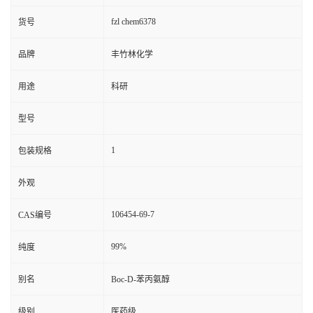
fzl chem6378
货号
品牌
丰竹林化学
用途
科研
型号
1
包装规格
外观
106454-69-7
CAS编号
99%
纯度
别名
Boc-D-苯丙氨醇
级别
医药级