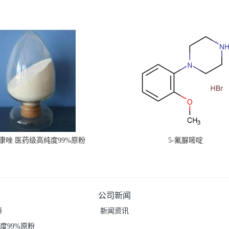
康唑 医药级高纯度99%原粉
5-氟脲嘧啶
公司新闻
嗪
新闻资讯
度99%原粉