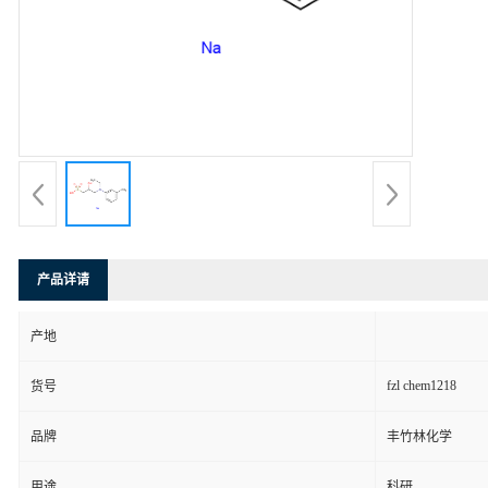
产品详请
产地
fzl chem1218
货号
品牌
丰竹林化学
用途
科研