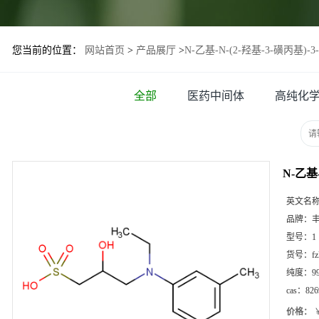
您当前的位置：
网站首页
>
产品展厅
>
N-乙基-N-(2-羟基-3-磺丙基)-
全部
医药中间体
高纯化
N-乙基-
英文名
品牌：
型号：
1
货号：
f
纯度：
9
cas：
826
价格：
￥