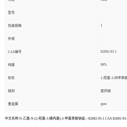
型号
1
包装规格
外观
82692-93-1
CAS编号
99%
纯度
别名
2-羟基-3-间甲
级别
医药级
ppm
重金属
中文名称:N-乙基-N-(2-羟基-3-磺丙基)-3-甲基苯胺钠盐—82692-93-1 CAS:82692-93-1 英文名