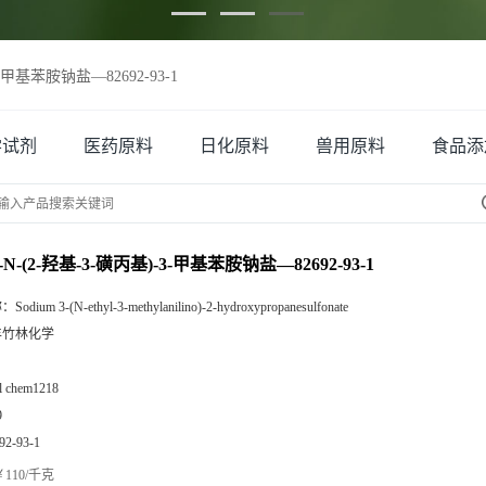
3-甲基苯胺钠盐—82692-93-1
学试剂
医药原料
日化原料
兽用原料
食品添
N-(2-羟基-3-磺丙基)-3-甲基苯胺钠盐—82692-93-1
称：
Sodium 3-(N-ethyl-3-methylanilino)-2-hydroxypropanesulfonate
丰竹林化学
zl chem1218
9
92-93-1
110/千克