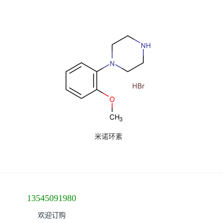
米诺环素
13545091980
欢迎订购