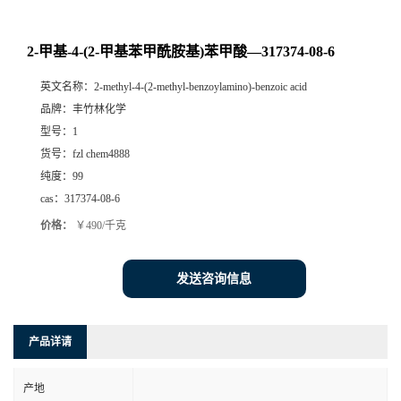
2-甲基-4-(2-甲基苯甲酰胺基)苯甲酸—317374-08-6
英文名称：
2-methyl-4-(2-methyl-benzoylamino)-benzoic acid
品牌：
丰竹林化学
型号：
1
货号：
fzl chem4888
纯度：
99
cas：
317374-08-6
价格：
￥490/千克
发送咨询信息
产品详请
产地