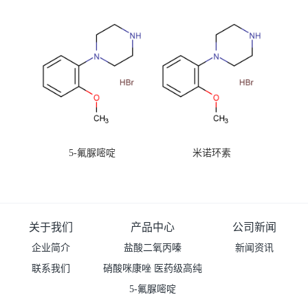
99%原粉
5-氟脲嘧啶
米诺环素
关于我们
产品中心
公司新闻
企业简介
盐酸二氧丙嗪
新闻资讯
联系我们
硝酸咪康唑 医药级高纯
度99%原粉
5-氟脲嘧啶