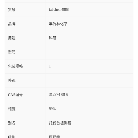
fzl chem4888
货号
品牌
丰竹林化学
用途
科研
型号
1
包装规格
外观
317374-08-6
CAS编号
99%
纯度
别名
托伐普坦侧链
级别
医药级