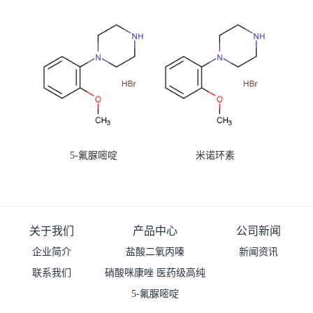
99%原粉
5-氟脲嘧啶
米诺环素
关于我们
产品中心
公司新闻
企业简介
盐酸二氧丙嗪
新闻资讯
联系我们
硝酸咪康唑 医药级高纯
度99%原粉
5-氟脲嘧啶