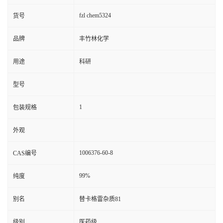
fzl chem5324
货号
品牌
丰竹林化学
用途
科研
型号
1
包装规格
外观
1006376-60-8
CAS编号
99%
纯度
别名
替卡格雷杂质81
级别
医药级