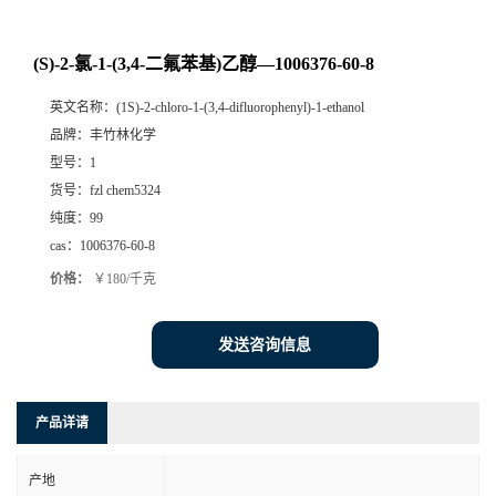
(S)-2-氯-1-(3,4-二氟苯基)乙醇—1006376-60-8
英文名称：
(1S)-2-chloro-1-(3,4-difluorophenyl)-1-ethanol
品牌：
丰竹林化学
型号：
1
货号：
fzl chem5324
纯度：
99
cas：
1006376-60-8
价格：
￥180/千克
发送咨询信息
产品详请
产地