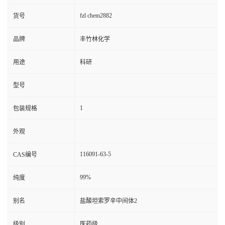
fzl chem2882
货号
品牌
丰竹林化学
用途
科研
型号
1
包装规格
外观
116091-63-5
CAS编号
99%
纯度
别名
盐酸坦索罗辛中间体2
级别
医药级