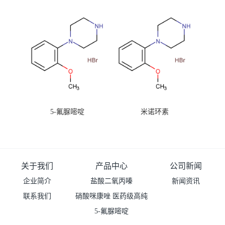
99%原粉
5-氟脲嘧啶
米诺环素
关于我们
产品中心
公司新闻
企业简介
盐酸二氧丙嗪
新闻资讯
联系我们
硝酸咪康唑 医药级高纯
度99%原粉
5-氟脲嘧啶