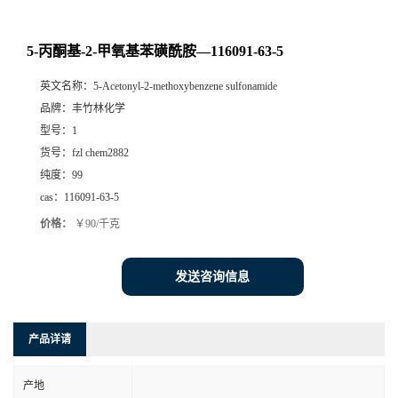
5-丙酮基-2-甲氧基苯磺酰胺—116091-63-5
英文名称：
5-Acetonyl-2-methoxybenzene sulfonamide
品牌：
丰竹林化学
型号：
1
货号：
fzl chem2882
纯度：
99
cas：
116091-63-5
价格：
￥90/千克
发送咨询信息
产品详请
产地