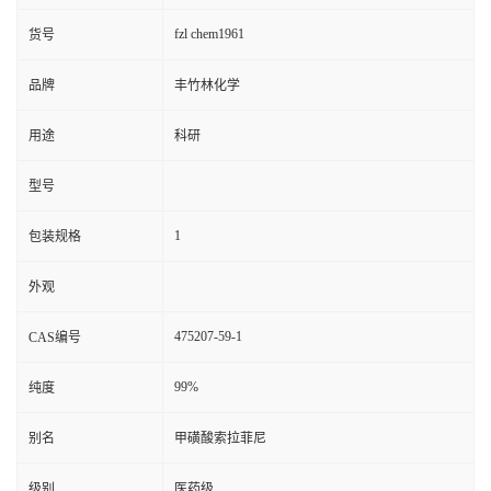
fzl chem1961
货号
品牌
丰竹林化学
用途
科研
型号
1
包装规格
外观
475207-59-1
CAS编号
99%
纯度
别名
甲磺酸索拉菲尼
级别
医药级