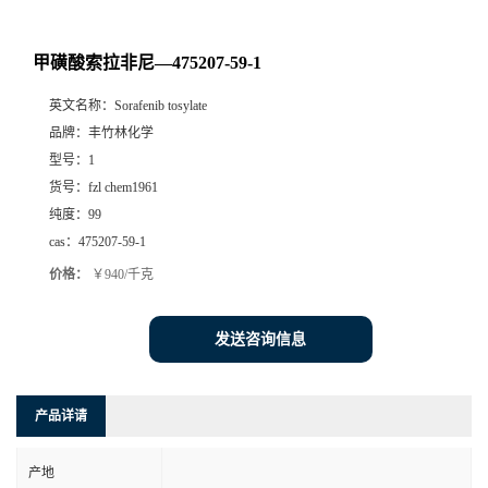
甲磺酸索拉非尼—475207-59-1
英文名称：
Sorafenib tosylate
品牌：
丰竹林化学
型号：
1
货号：
fzl chem1961
纯度：
99
cas：
475207-59-1
价格：
￥940/千克
发送咨询信息
产品详请
产地