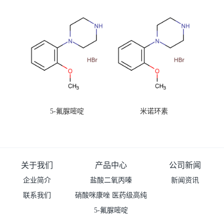
99%原粉
5-氟脲嘧啶
米诺环素
关于我们
产品中心
公司新闻
企业简介
盐酸二氧丙嗪
新闻资讯
联系我们
硝酸咪康唑 医药级高纯
度99%原粉
5-氟脲嘧啶