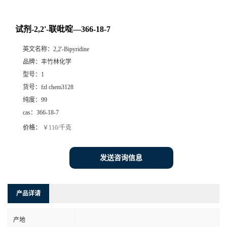
试剂-2,2'-联吡啶—366-18-7
英文名称：
2,2'-Bipyridine
品牌：
丰竹林化学
型号：
1
货号：
fzl chem3128
纯度：
99
cas：
366-18-7
价格：
￥110/千克
发送咨询信息
产品详请
产地