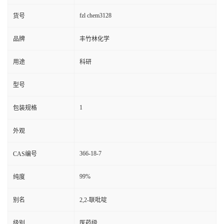
fzl chem3128
货号
品牌
丰竹林化学
用途
科研
型号
1
包装规格
外观
366-18-7
CAS编号
99%
纯度
别名
2,2-联吡啶
级别
医药级