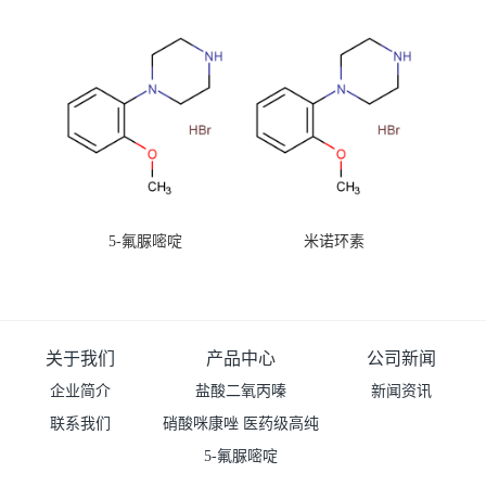
99%原粉
5-氟脲嘧啶
米诺环素
关于我们
产品中心
公司新闻
企业简介
盐酸二氧丙嗪
新闻资讯
联系我们
硝酸咪康唑 医药级高纯
度99%原粉
5-氟脲嘧啶