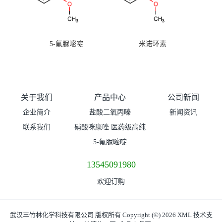
5-氟脲嘧啶
米诺环素
关于我们
产品中心
公司新闻
企业简介
盐酸二氧丙嗪
新闻资讯
联系我们
硝酸咪康唑 医药级高纯
度99%原粉
5-氟脲嘧啶
13545091980
欢迎订购
武汉丰竹林化学科技有限公司
版权所有 Copyright (©) 2026
XML
技术支