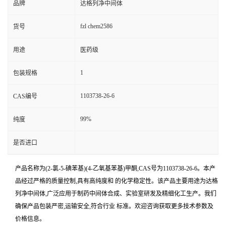
品牌
达格列净中间体
fzl chem2586
货号
用途
医药级
1
包装规格
1103738-26-6
CAS编号
99%
纯度
是否进口
产品名称为(2-氯-5-碘苯基)(4-乙氧基苯基)甲酮,CAS号为1103738-26-6。本产
品经过严格的质量控制,具有高纯度和 的化学稳定性。该产品主要用途为达格
列净中间体,广泛应用于制药中间体合成、实验室研发及精细化工生产。我们
确保产品包装严密,运输安全,符合行业 标准。欢迎咨询获取更多技术参数及
价格信息。