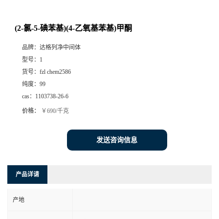
(2-氯-5-碘苯基)(4-乙氧基苯基)甲酮
品牌：
达格列净中间体
型号：
1
货号：
fzl chem2586
纯度：
99
cas：
1103738-26-6
价格：
￥690/千克
发送咨询信息
产品详请
产地