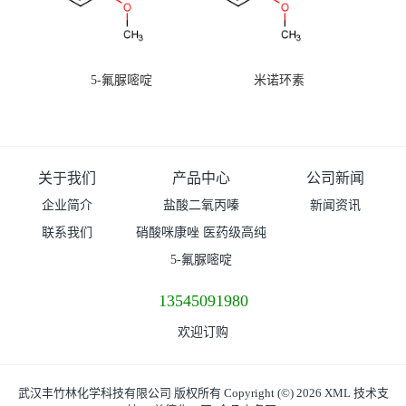
5-氟脲嘧啶
米诺环素
关于我们
产品中心
公司新闻
企业简介
盐酸二氧丙嗪
新闻资讯
联系我们
硝酸咪康唑 医药级高纯
度99%原粉
5-氟脲嘧啶
13545091980
欢迎订购
武汉丰竹林化学科技有限公司
版权所有 Copyright (©) 2026
XML
技术支