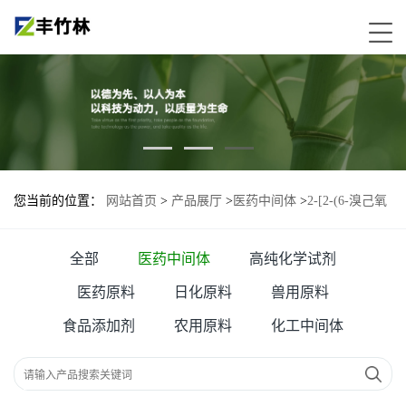
您当前的位置：
网站首页
>
产品展厅
>
医药中间体
>
2-[2-(6-溴己氧
基)乙氧基甲基]-1,3-二氯苯
全部
医药中间体
高纯化学试剂
医药原料
日化原料
兽用原料
食品添加剂
农用原料
化工中间体