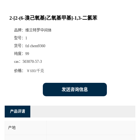
2-[2-(6-溴己氧基)乙氧基甲基]-1,3-二氯苯
品牌：
维兰特罗中间体
型号：
1
货号：
fzl chem9360
纯度：
99
cas：
503070-57-3
价格：
￥680/千克
发送咨询信息
产品详请
产地