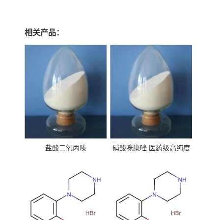
相关产品：
盐酸二氧丙嗪
硝酸咪康唑 医药级高纯度
99%原粉