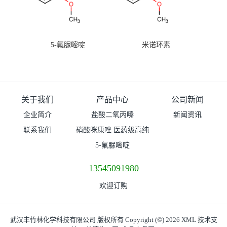
5-氟脲嘧啶
米诺环素
关于我们
产品中心
公司新闻
企业简介
盐酸二氧丙嗪
新闻资讯
联系我们
硝酸咪康唑 医药级高纯
度99%原粉
5-氟脲嘧啶
13545091980
欢迎订购
武汉丰竹林化学科技有限公司
版权所有 Copyright (©) 2026
XML
技术支