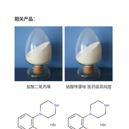
相关产品：
盐酸二氧丙嗪
硝酸咪康唑 医药级高纯度
99%原粉