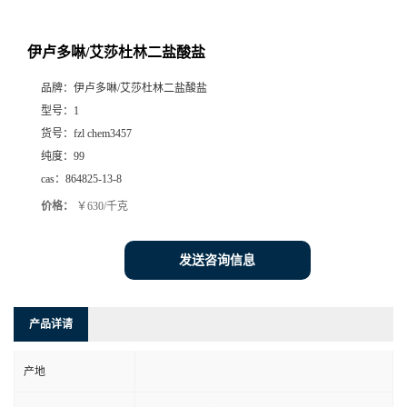
伊卢多啉/艾莎杜林二盐酸盐
品牌：
伊卢多啉/艾莎杜林二盐酸盐
型号：
1
货号：
fzl chem3457
纯度：
99
cas：
864825-13-8
价格：
￥630/千克
发送咨询信息
产品详请
产地