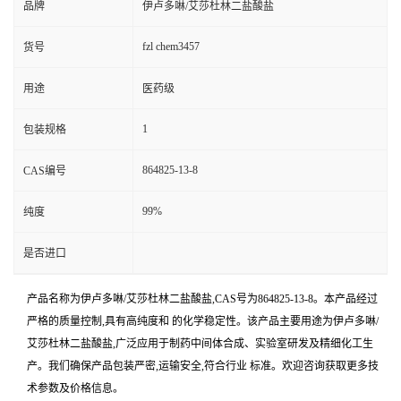
品牌
伊卢多啉/艾莎杜林二盐酸盐
fzl chem3457
货号
用途
医药级
1
包装规格
864825-13-8
CAS编号
99%
纯度
是否进口
产品名称为伊卢多啉/艾莎杜林二盐酸盐,CAS号为864825-13-8。本产品经过
严格的质量控制,具有高纯度和 的化学稳定性。该产品主要用途为伊卢多啉/
艾莎杜林二盐酸盐,广泛应用于制药中间体合成、实验室研发及精细化工生
产。我们确保产品包装严密,运输安全,符合行业 标准。欢迎咨询获取更多技
术参数及价格信息。