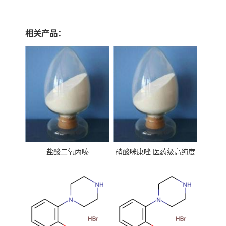
相关产品：
盐酸二氧丙嗪
硝酸咪康唑 医药级高纯度
99%原粉