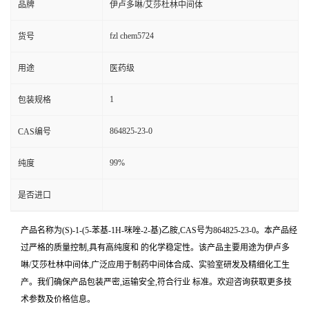
品牌
伊卢多啉/艾莎杜林中间体
fzl chem5724
货号
用途
医药级
1
包装规格
864825-23-0
CAS编号
99%
纯度
是否进口
产品名称为(S)-1-(5-苯基-1H-咪唑-2-基)乙胺,CAS号为864825-23-0。本产品经
过严格的质量控制,具有高纯度和 的化学稳定性。该产品主要用途为伊卢多
啉/艾莎杜林中间体,广泛应用于制药中间体合成、实验室研发及精细化工生
产。我们确保产品包装严密,运输安全,符合行业 标准。欢迎咨询获取更多技
术参数及价格信息。