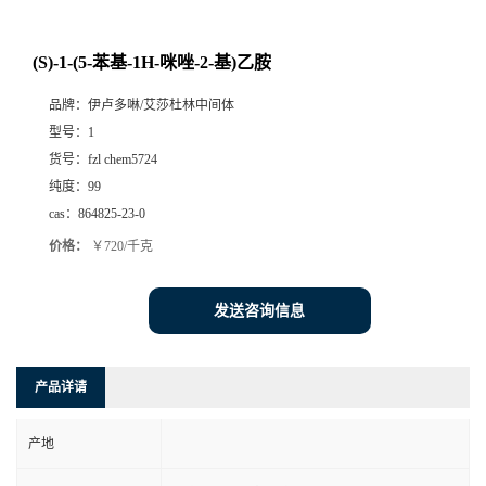
(S)-1-(5-苯基-1H-咪唑-2-基)乙胺
品牌：
伊卢多啉/艾莎杜林中间体
型号：
1
货号：
fzl chem5724
纯度：
99
cas：
864825-23-0
价格：
￥720/千克
发送咨询信息
产品详请
产地