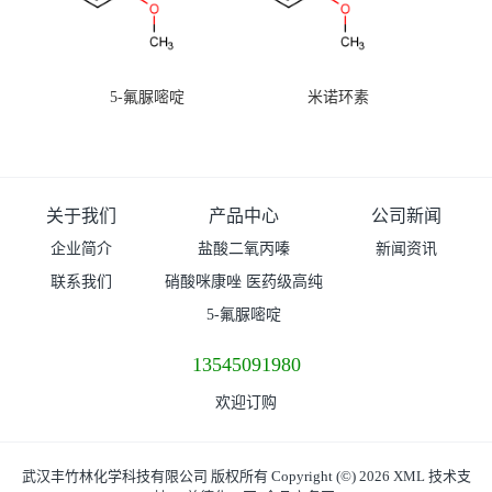
5-氟脲嘧啶
米诺环素
关于我们
产品中心
公司新闻
企业简介
盐酸二氧丙嗪
新闻资讯
联系我们
硝酸咪康唑 医药级高纯
度99%原粉
5-氟脲嘧啶
13545091980
欢迎订购
武汉丰竹林化学科技有限公司
版权所有 Copyright (©) 2026
XML
技术支