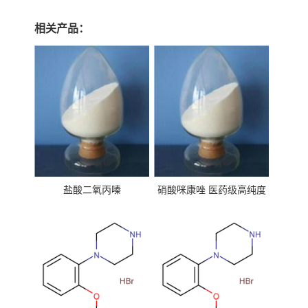
相关产品：
盐酸二氧丙嗪
硝酸咪康唑 医药级高纯度
99%原粉