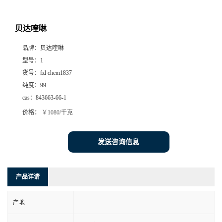
贝达喹啉
品牌：
贝达喹啉
型号：
1
货号：
fzl chem1837
纯度：
99
cas：
843663-66-1
价格：
￥1080/千克
发送咨询信息
产品详请
产地