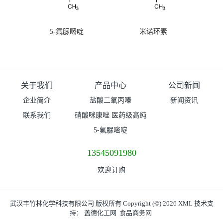
5-氟脲嘧啶
米诺环素
关于我们
产品中心
公司新闻
企业简介
盐酸二氧丙嗪
新闻资讯
联系我们
硝酸咪康唑 医药级高纯
度99%原粉
5-氟脲嘧啶
13545091980
欢迎订购
武汉丰竹林化学科技有限公司
版权所有 Copyright (©) 2026
XML
技术支
持：
盖德化工网
食品商务网