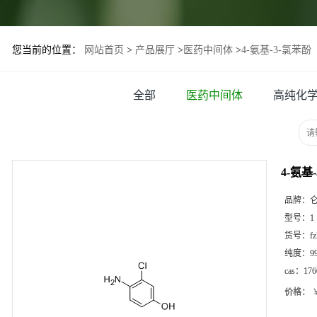
您当前的位置：
网站首页
>
产品展厅
>
医药中间体
>
4-氨基-3-氯苯酚
全部
医药中间体
高纯化
4-氨基
品牌：
型号：
1
货号：
f
纯度：
9
cas：
176
价格：
￥