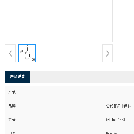
产品详请
产地
品牌
仑伐替尼中间体
fzl chem1481
货号
用途
医药级