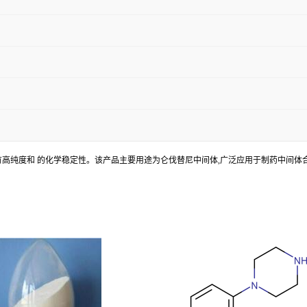
质量控制,具有高纯度和 的化学稳定性。该产品主要用途为仑伐替尼中间体,广泛应用于制药中