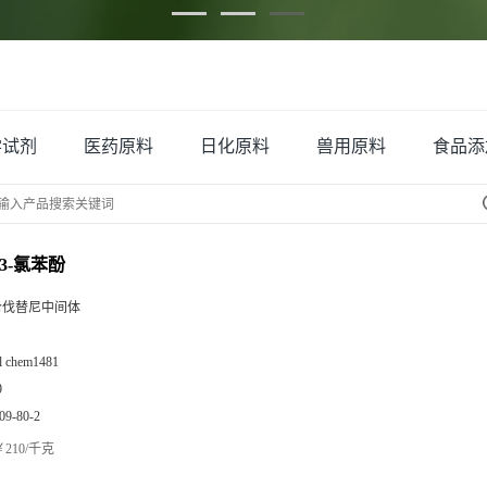
学试剂
医药原料
日化原料
兽用原料
食品添
-3-氯苯酚
仑伐替尼中间体
zl chem1481
9
09-80-2
210/千克