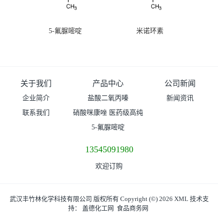
5-氟脲嘧啶
米诺环素
关于我们
产品中心
公司新闻
企业简介
盐酸二氧丙嗪
新闻资讯
联系我们
硝酸咪康唑 医药级高纯
度99%原粉
5-氟脲嘧啶
13545091980
欢迎订购
武汉丰竹林化学科技有限公司
版权所有 Copyright (©) 2026
XML
技术支
持：
盖德化工网
食品商务网