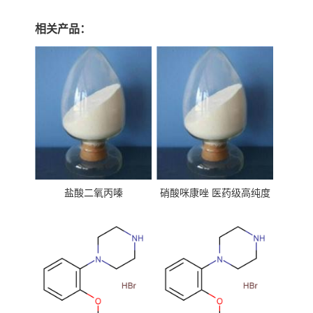
相关产品：
盐酸二氧丙嗪
硝酸咪康唑 医药级高纯度
99%原粉