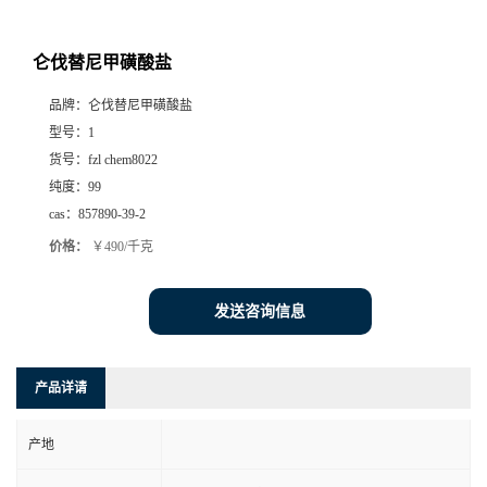
仑伐替尼甲磺酸盐
品牌：
仑伐替尼甲磺酸盐
型号：
1
货号：
fzl chem8022
纯度：
99
cas：
857890-39-2
价格：
￥490/千克
发送咨询信息
产品详请
产地