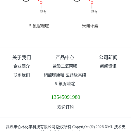
5-氟脲嘧啶
米诺环素
关于我们
产品中心
公司新闻
企业简介
盐酸二氧丙嗪
新闻资讯
联系我们
硝酸咪康唑 医药级高纯
度99%原粉
5-氟脲嘧啶
13545091980
欢迎订购
武汉丰竹林化学科技有限公司
版权所有 Copyright (©) 2026
XML
技术支