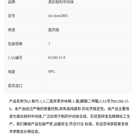
品牌
奥拉帕利中间体
fzl chem2863
货号
用途
医药级
1
包装规格
61260-15-9
CAS编号
99%
纯度
是否进口
产品名称为(3-氧代-1,3-二氢异苯并呋喃-1-基)膦酸二甲酯,CAS号为61260-15-
9。本产品经过严格的质量控制,具有高纯度和 的化学稳定性。该产品主要用
途为奥拉帕利中间体,广泛应用于制药中间体合成、实验室研发及精细化工生
产。我们确保产品包装严密,运输安全,符合行业 标准。欢迎咨询获取更多技
术参数及价格信息。