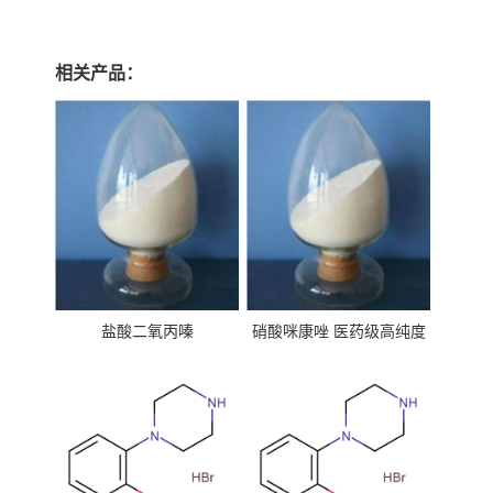
相关产品：
盐酸二氧丙嗪
硝酸咪康唑 医药级高纯度
99%原粉