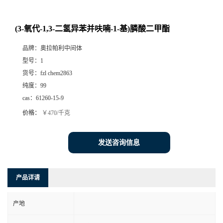
(3-氧代-1,3-二氢异苯并呋喃-1-基)膦酸二甲酯
品牌：
奥拉帕利中间体
型号：
1
货号：
fzl chem2863
纯度：
99
cas：
61260-15-9
价格：
￥470/千克
发送咨询信息
产品详请
产地