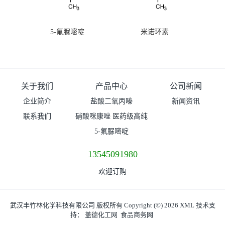
5-氟脲嘧啶
米诺环素
关于我们
产品中心
公司新闻
企业简介
盐酸二氧丙嗪
新闻资讯
联系我们
硝酸咪康唑 医药级高纯
度99%原粉
5-氟脲嘧啶
13545091980
欢迎订购
武汉丰竹林化学科技有限公司
版权所有 Copyright (©) 2026
XML
技术支
持：
盖德化工网
食品商务网