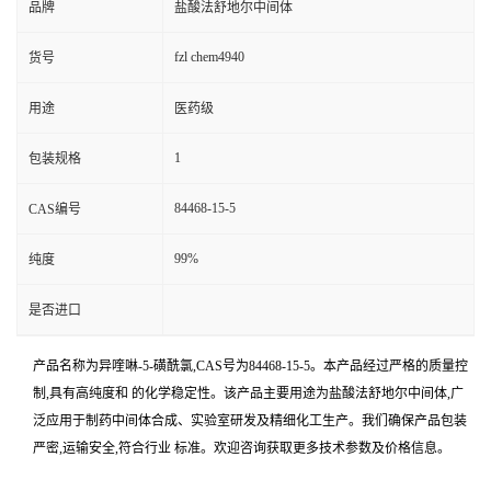
品牌
盐酸法舒地尔中间体
fzl chem4940
货号
用途
医药级
1
包装规格
84468-15-5
CAS编号
99%
纯度
是否进口
产品名称为异喹啉-5-磺酰氯,CAS号为84468-15-5。本产品经过严格的质量控
制,具有高纯度和 的化学稳定性。该产品主要用途为盐酸法舒地尔中间体,广
泛应用于制药中间体合成、实验室研发及精细化工生产。我们确保产品包装
严密,运输安全,符合行业 标准。欢迎咨询获取更多技术参数及价格信息。