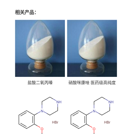
相关产品：
盐酸二氧丙嗪
硝酸咪康唑 医药级高纯度
99%原粉