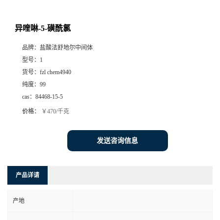
异喹啉-5-磺酰氯
品牌：
盐酸法舒地尔中间体
型号：
1
货号：
fzl chem4940
纯度：
99
cas：
84468-15-5
价格：
￥470/千克
发送咨询信息
产品详请
产地