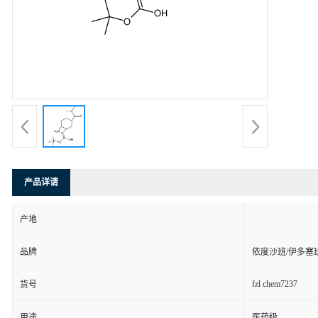
产品详请
产地
品牌
依度沙班/伊多塞
fzl chem7237
货号
用途
医药级