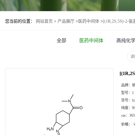
您当前的位置：
网站首页
>
产品展厅
>
医药中间体
>
[(1R,2S,5S)
全部
医药中间体
高纯化
[(1R
品牌：
型号：
1
货号：
f
纯度：
9
cas：
365
价格：
￥