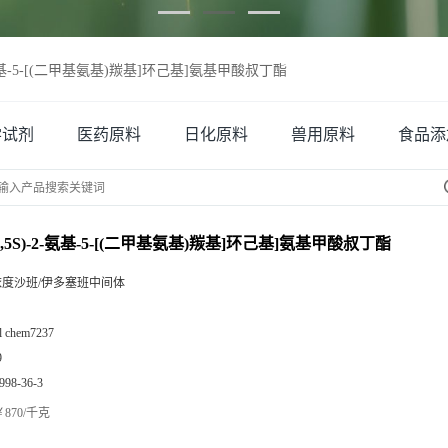
-2-氨基-5-[(二甲基氨基)羰基]环己基]氨基甲酸叔丁酯
学试剂
医药原料
日化原料
兽用原料
食品添
,2S,5S)-2-氨基-5-[(二甲基氨基)羰基]环己基]氨基甲酸叔丁酯
依度沙班/伊多塞班中间体
zl chem7237
9
998-36-3
870/千克