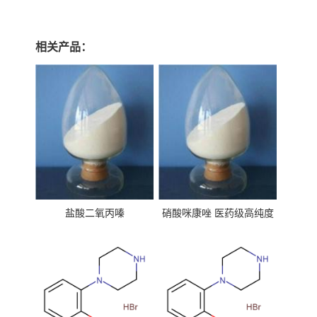
相关产品：
盐酸二氧丙嗪
硝酸咪康唑 医药级高纯度
99%原粉