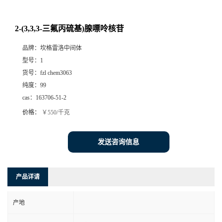
2-(3,3,3-三氟丙硫基)腺嘌呤核苷
品牌：
坎格雷洛中间体
型号：
1
货号：
fzl chem3063
纯度：
99
cas：
163706-51-2
价格：
￥550/千克
发送咨询信息
产品详请
产地