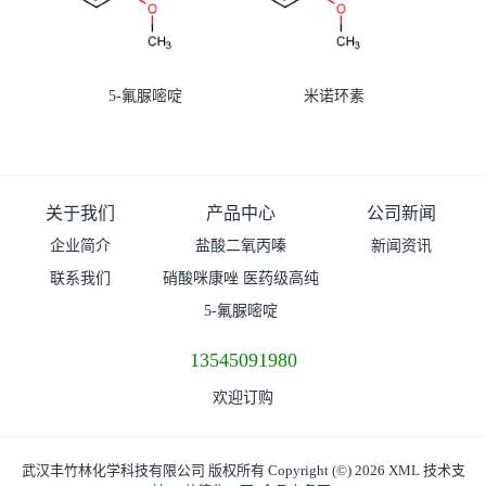
5-氟脲嘧啶
米诺环素
关于我们
产品中心
公司新闻
企业简介
盐酸二氧丙嗪
新闻资讯
联系我们
硝酸咪康唑 医药级高纯
度99%原粉
5-氟脲嘧啶
13545091980
欢迎订购
武汉丰竹林化学科技有限公司
版权所有 Copyright (©) 2026
XML
技术支