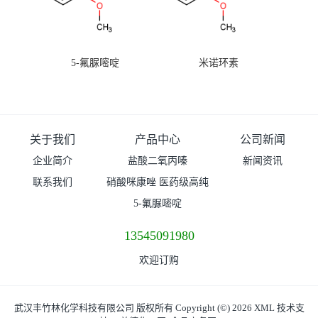
5-氟脲嘧啶
米诺环素
关于我们
产品中心
公司新闻
企业简介
盐酸二氧丙嗪
新闻资讯
联系我们
硝酸咪康唑 医药级高纯
度99%原粉
5-氟脲嘧啶
13545091980
欢迎订购
武汉丰竹林化学科技有限公司
版权所有 Copyright (©) 2026
XML
技术支