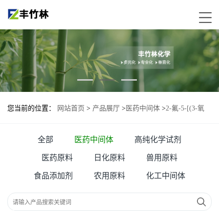
您当前的位置：
网站首页
>
产品展厅
>
医药中间体
>
2-氟-5-[(3-氧
代-1(3H)-异苯并呋喃亚基)甲基]苯腈
全部
医药中间体
高纯化学试剂
医药原料
日化原料
兽用原料
食品添加剂
农用原料
化工中间体