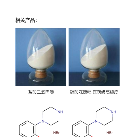
相关产品：
盐酸二氧丙嗪
硝酸咪康唑 医药级高纯度
99%原粉