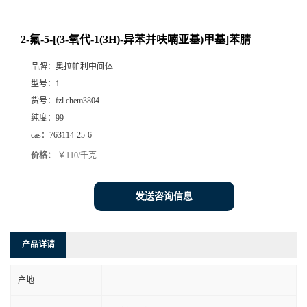
2-氟-5-[(3-氧代-1(3H)-异苯并呋喃亚基)甲基]苯腈
品牌：
奥拉帕利中间体
型号：
1
货号：
fzl chem3804
纯度：
99
cas：
763114-25-6
价格：
￥110/千克
发送咨询信息
产品详请
产地