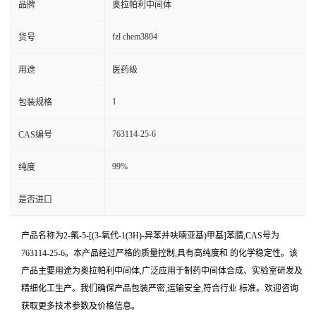
品牌
奥拉帕利中间体
fzl chem3804
货号
用途
医药级
1
包装规格
763114-25-6
CAS编号
99%
纯度
是否进口
产品名称为2-氟-5-[(3-氧代-1(3H)-异苯并呋喃亚基)甲基]苯腈,CAS号为
763114-25-6。本产品经过严格的质量控制,具有高纯度和 的化学稳定性。该
产品主要用途为奥拉帕利中间体,广泛应用于制药中间体合成、实验室研发及
精细化工生产。我们确保产品包装严密,运输安全,符合行业 标准。欢迎咨询
获取更多技术参数及价格信息。