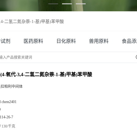
代-3,4-二氢二氮杂萘-1-基)甲基)苯甲酸
学试剂
医药原料
日化原料
兽用原料
食品添
5-((4-氧代-3,4-二氢二氮杂萘-1-基)甲基)苯甲酸
奥拉帕利中间体
zl chem2401
9
114-26-7
130/千克