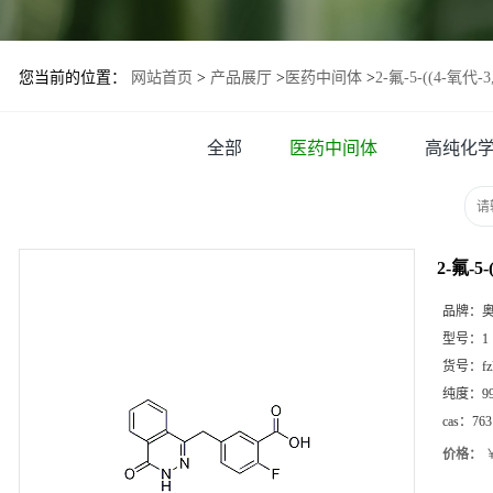
您当前的位置：
网站首页
>
产品展厅
>
医药中间体
>
2-氟-5-((4-氧
全部
医药中间体
高纯化
2-氟-
品牌：
型号：
1
货号：
f
纯度：
9
cas：
763
价格：
￥