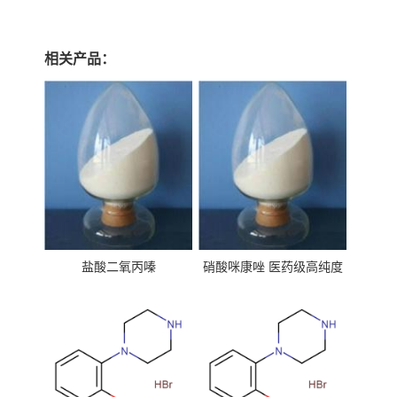
相关产品：
盐酸二氧丙嗪
硝酸咪康唑 医药级高纯度
99%原粉