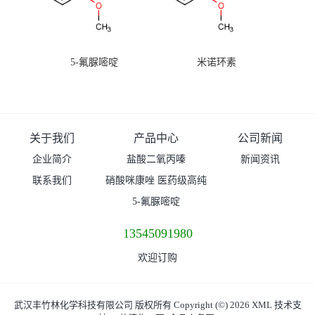
5-氟脲嘧啶
米诺环素
关于我们
产品中心
公司新闻
企业简介
盐酸二氧丙嗪
新闻资讯
联系我们
硝酸咪康唑 医药级高纯
度99%原粉
5-氟脲嘧啶
13545091980
欢迎订购
武汉丰竹林化学科技有限公司
版权所有 Copyright (©) 2026
XML
技术支