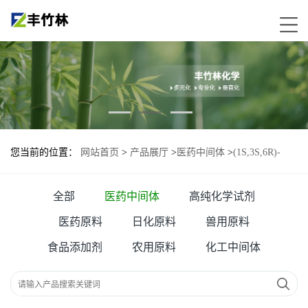
您当前的位置：
网站首页
>
产品展厅
>
医药中间体
>
(1S,3S,6R)-
N,N-二甲基-7-氧杂二环[4.1.0]庚烷-3-甲酰胺
全部
医药中间体
高纯化学试剂
医药原料
日化原料
兽用原料
食品添加剂
农用原料
化工中间体