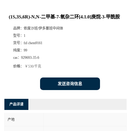
(1S,3S,6R)-N,N-二甲基-7-氧杂二环[4.1.0]庚烷-3-甲酰胺
品牌：
依度沙班/伊多塞班中间体
型号：
1
货号：
fzl chem9161
纯度：
99
cas：
929693-35-6
价格：
￥530/千克
发送咨询信息
产品详请
产地