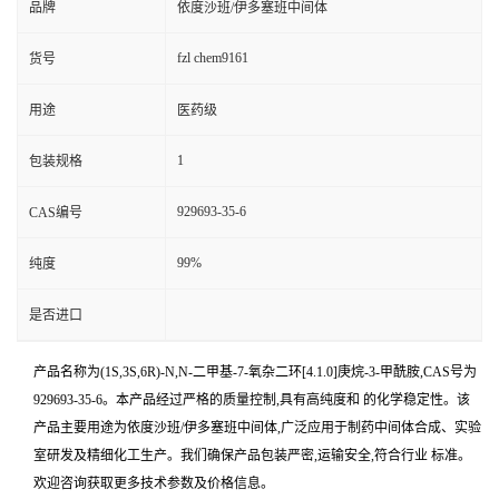
品牌
依度沙班/伊多塞班中间体
fzl chem9161
货号
用途
医药级
1
包装规格
929693-35-6
CAS编号
99%
纯度
是否进口
产品名称为(1S,3S,6R)-N,N-二甲基-7-氧杂二环[4.1.0]庚烷-3-甲酰胺,CAS号为
929693-35-6。本产品经过严格的质量控制,具有高纯度和 的化学稳定性。该
产品主要用途为依度沙班/伊多塞班中间体,广泛应用于制药中间体合成、实验
室研发及精细化工生产。我们确保产品包装严密,运输安全,符合行业 标准。
欢迎咨询获取更多技术参数及价格信息。