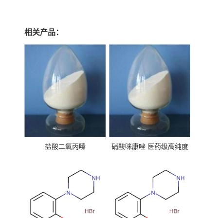
相关产品：
盐酸二氧丙嗪
硝酸咪康唑 医药级高纯度
99%原粉