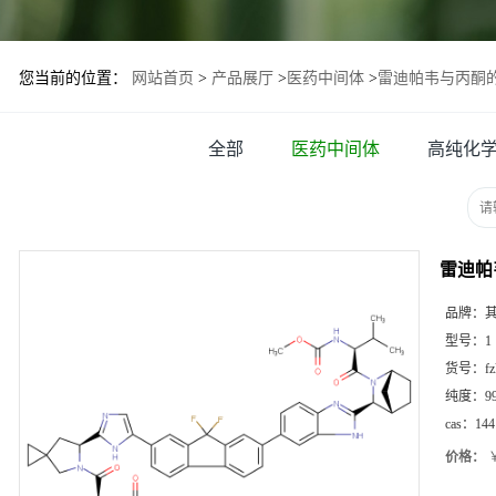
您当前的位置：
网站首页
>
产品展厅
>
医药中间体
>
雷迪帕韦与丙酮
全部
医药中间体
高纯化
雷迪帕
品牌：
型号：
1
货号：
f
纯度：
9
cas：
144
价格：
￥