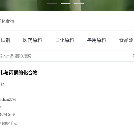
的化合物
学试剂
医药原料
日化原料
兽用原料
食品添
韦与丙酮的化合物
其他
zl chem2776
9
1674-54-9
1090/千克