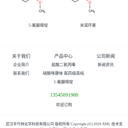
5-氟脲嘧啶
米诺环素
关于我们
产品中心
公司新闻
企业简介
盐酸二氧丙嗪
新闻资讯
联系我们
硝酸咪康唑 医药级高纯
度99%原粉
5-氟脲嘧啶
13545091980
欢迎订购
武汉丰竹林化学科技有限公司
版权所有 Copyright (©) 2026
XML
技术支