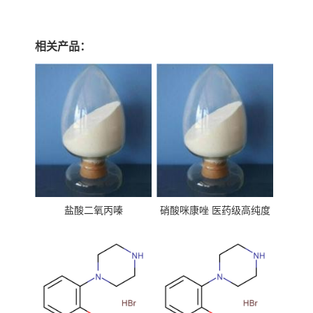
相关产品：
盐酸二氧丙嗪
硝酸咪康唑 医药级高纯度
99%原粉