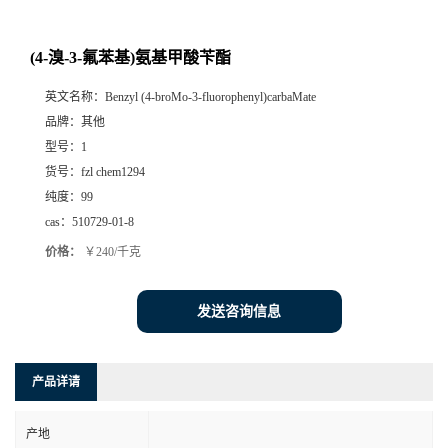
(4-溴-3-氟苯基)氨基甲酸苄酯
英文名称：
Benzyl (4-broMo-3-fluorophenyl)carbaMate
品牌：
其他
型号：
1
货号：
fzl chem1294
纯度：
99
cas：
510729-01-8
价格：
￥240/千克
发送咨询信息
产品详请
产地