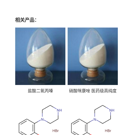
相关产品：
盐酸二氧丙嗪
硝酸咪康唑 医药级高纯度
99%原粉