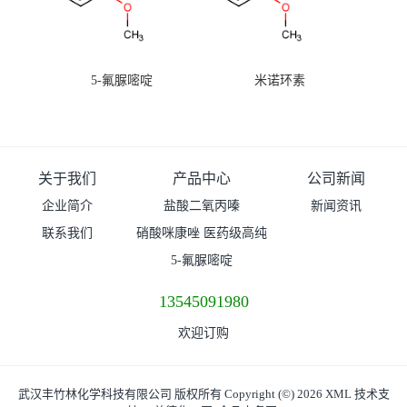
5-氟脲嘧啶
米诺环素
关于我们
产品中心
公司新闻
企业简介
盐酸二氧丙嗪
新闻资讯
联系我们
硝酸咪康唑 医药级高纯
度99%原粉
5-氟脲嘧啶
13545091980
欢迎订购
武汉丰竹林化学科技有限公司
版权所有 Copyright (©) 2026
XML
技术支