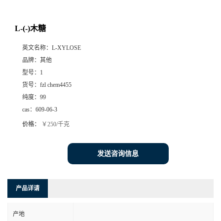
L-(-)木糖
英文名称：
L-XYLOSE
品牌：
其他
型号：
1
货号：
fzl chem4455
纯度：
99
cas：
609-06-3
价格：
￥250/千克
发送咨询信息
产品详请
产地