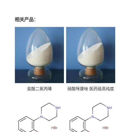
相关产品：
盐酸二氧丙嗪
硝酸咪康唑 医药级高纯度
99%原粉