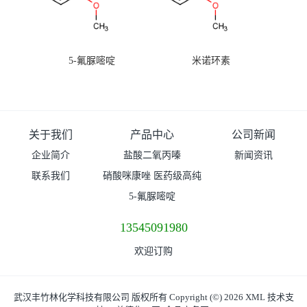
5-氟脲嘧啶
米诺环素
关于我们
产品中心
公司新闻
企业简介
盐酸二氧丙嗪
新闻资讯
联系我们
硝酸咪康唑 医药级高纯
度99%原粉
5-氟脲嘧啶
13545091980
欢迎订购
武汉丰竹林化学科技有限公司
版权所有 Copyright (©) 2026
XML
技术支