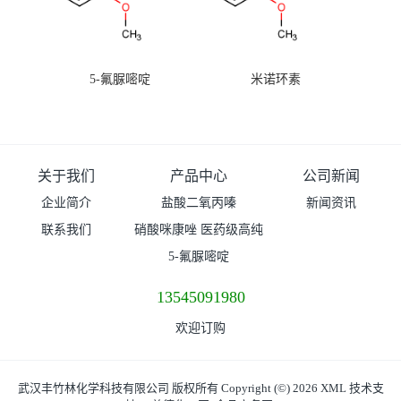
5-氟脲嘧啶
米诺环素
关于我们
产品中心
公司新闻
企业简介
盐酸二氧丙嗪
新闻资讯
联系我们
硝酸咪康唑 医药级高纯
度99%原粉
5-氟脲嘧啶
13545091980
欢迎订购
武汉丰竹林化学科技有限公司
版权所有 Copyright (©) 2026
XML
技术支