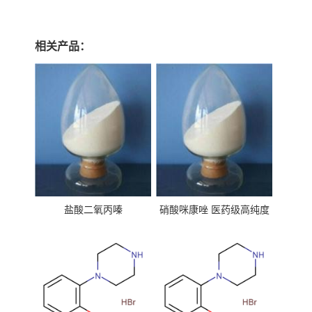
相关产品：
盐酸二氧丙嗪
硝酸咪康唑 医药级高纯度
99%原粉