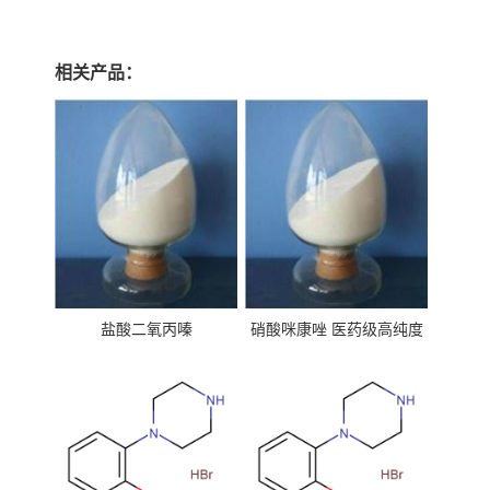
相关产品：
盐酸二氧丙嗪
硝酸咪康唑 医药级高纯度
99%原粉