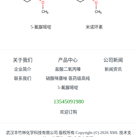
5-氟脲嘧啶
米诺环素
关于我们
产品中心
公司新闻
企业简介
盐酸二氧丙嗪
新闻资讯
联系我们
硝酸咪康唑 医药级高纯
度99%原粉
5-氟脲嘧啶
13545091980
欢迎订购
武汉丰竹林化学科技有限公司
版权所有 Copyright (©) 2026
XML
技术支