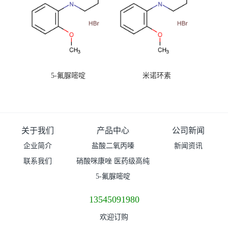
5-氟脲嘧啶
米诺环素
关于我们
产品中心
公司新闻
企业简介
盐酸二氧丙嗪
新闻资讯
联系我们
硝酸咪康唑 医药级高纯
度99%原粉
5-氟脲嘧啶
13545091980
欢迎订购