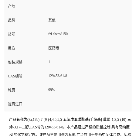
产地
品牌
其他
fzl chem8150
货号
用途
医药级
1
包装规格
129453-61-8
CAS编号
99%
纯度
是否进口
产品名称为(7a,17b)-7-[9-(4,4,5,5,5-五氟戊亚磺酰基)壬烷基]-雌甾-1,3,5-(10)-三
烯-3,17-二醇,CAS号为129453-61-8。本产品经过严格的质量控制,具有高纯度
和 的化学稳定性。该产品主要用途为其他,广泛应用于制药中间体合成、实验