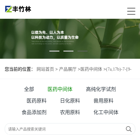
您当前的位置：
网站首页
>
产品展厅
>
医药中间体
>
(7a,17b)-7-[9-
(4,4,5,5,5-五氟戊亚磺酰基)壬烷基]-雌甾-1,3,5-(10)-三烯-3,17-二醇
全部
医药中间体
高纯化学试剂
医药原料
日化原料
兽用原料
食品添加剂
农用原料
化工中间体