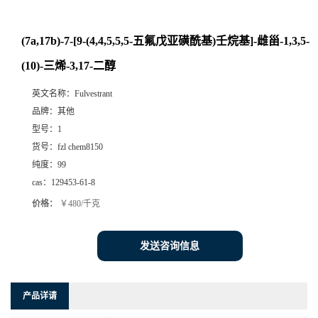
(7a,17b)-7-[9-(4,4,5,5,5-五氟戊亚磺酰基)壬烷基]-雌甾-1,3,5-
(10)-三烯-3,17-二醇
英文名称：
Fulvestrant
品牌：
其他
型号：
1
货号：
fzl chem8150
纯度：
99
cas：
129453-61-8
价格：
￥480/千克
发送咨询信息
产品详请