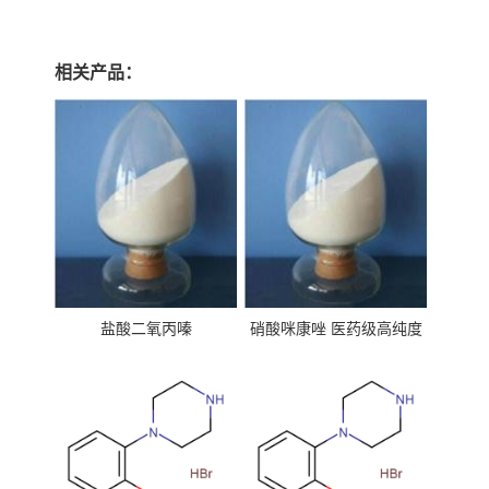
相关产品：
盐酸二氧丙嗪
硝酸咪康唑 医药级高纯度
99%原粉