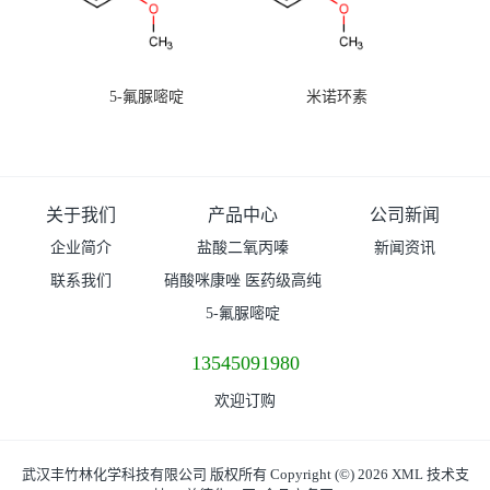
5-氟脲嘧啶
米诺环素
关于我们
产品中心
公司新闻
企业简介
盐酸二氧丙嗪
新闻资讯
联系我们
硝酸咪康唑 医药级高纯
度99%原粉
5-氟脲嘧啶
13545091980
欢迎订购
武汉丰竹林化学科技有限公司
版权所有 Copyright (©) 2026
XML
技术支