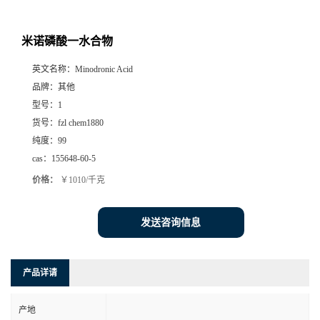
米诺磷酸一水合物
英文名称：
Minodronic Acid
品牌：
其他
型号：
1
货号：
fzl chem1880
纯度：
99
cas：
155648-60-5
价格：
￥1010/千克
发送咨询信息
产品详请
产地