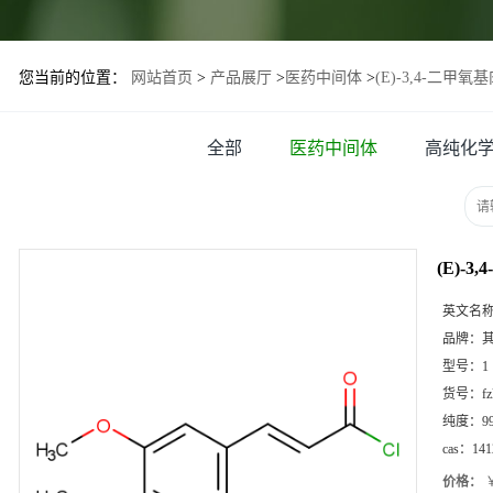
您当前的位置：
网站首页
>
产品展厅
>
医药中间体
>
(E)-3,4-二甲
全部
医药中间体
高纯化
(E)-
英文名
品牌：
型号：
1
货号：
f
纯度：
9
cas：
141
价格：
￥