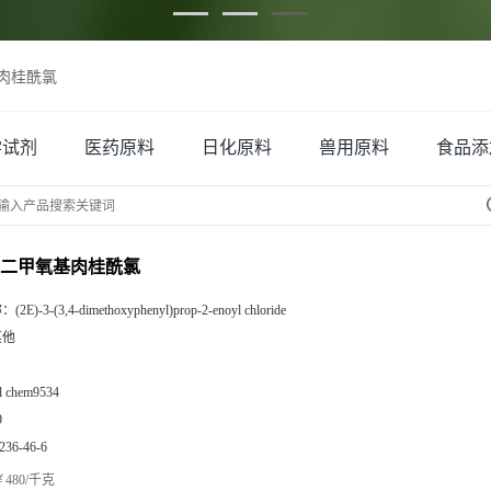
氧基肉桂酰氯
学试剂
医药原料
日化原料
兽用原料
食品添
3,4-二甲氧基肉桂酰氯
称：
(2E)-3-(3,4-dimethoxyphenyl)prop-2-enoyl chloride
其他
zl chem9534
9
236-46-6
480/千克