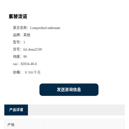
氯替泼诺
英文名称：
Loteprednol etabonate
品牌：
其他
型号：
1
货号：
fzl chem2539
纯度：
99
cas：
82034-46-6
价格：
￥500/千克
发送咨询信息
产品详请
产地