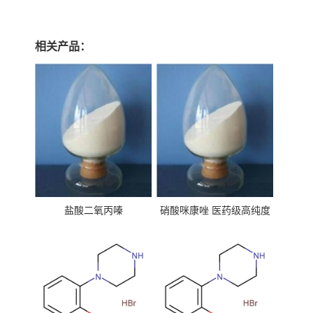
相关产品：
盐酸二氧丙嗪
硝酸咪康唑 医药级高纯度
99%原粉