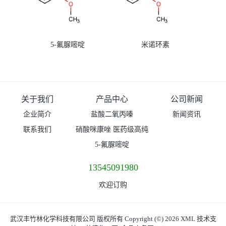
5-氟脲嘧啶
米诺环素
关于我们
产品中心
公司新闻
企业简介
盐酸二氧丙嗪
新闻资讯
联系我们
硝酸咪康唑 医药级高纯
度99%原粉
5-氟脲嘧啶
13545091980
欢迎订购
武汉丰竹林化学科技有限公司
版权所有 Copyright (©) 2026
XML
技术支