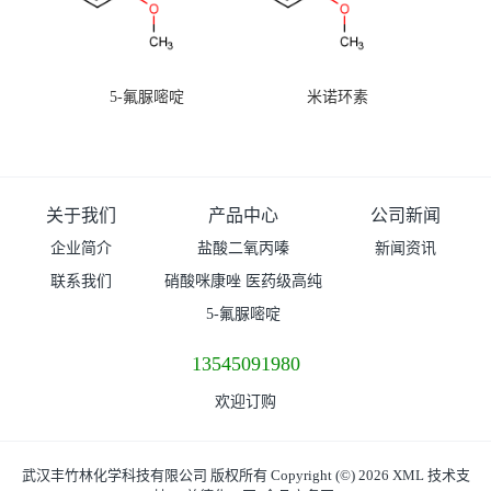
5-氟脲嘧啶
米诺环素
关于我们
产品中心
公司新闻
企业简介
盐酸二氧丙嗪
新闻资讯
联系我们
硝酸咪康唑 医药级高纯
度99%原粉
5-氟脲嘧啶
13545091980
欢迎订购
武汉丰竹林化学科技有限公司
版权所有 Copyright (©) 2026
XML
技术支