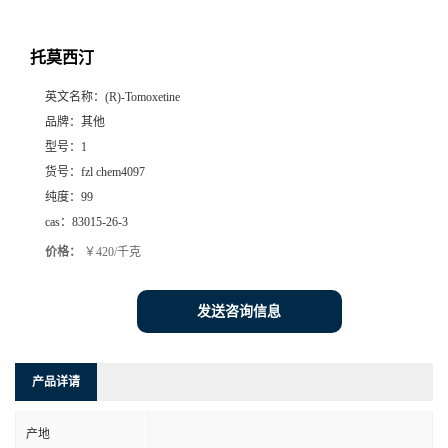
托莫西汀
英文名称：
(R)-Tomoxetine
品牌：
其他
型号：
1
货号：
fzl chem4097
纯度：
99
cas：
83015-26-3
价格：
￥420/千克
发送咨询信息
产品详请
产地