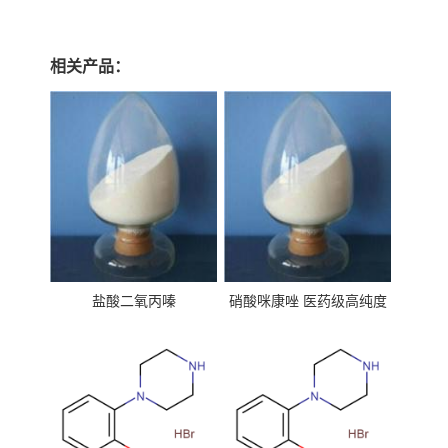
相关产品：
盐酸二氧丙嗪
硝酸咪康唑 医药级高纯度
99%原粉