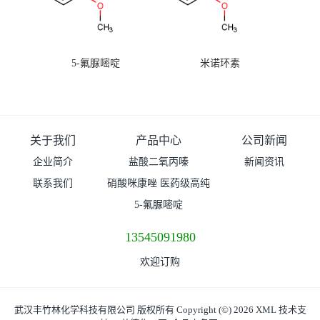
5-氟脲嘧啶
米诺环素
关于我们
产品中心
公司新闻
企业简介
盐酸二氧丙嗪
新闻资讯
联系我们
硝酸咪康唑 医药级高纯
度99%原粉
5-氟脲嘧啶
13545091980
欢迎订购
武汉丰竹林化学科技有限公司
版权所有 Copyright (©) 2026
XML
技术支