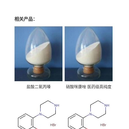
相关产品：
盐酸二氧丙嗪
硝酸咪康唑 医药级高纯度
99%原粉