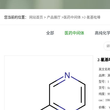
您当前的位置：
网站首页
>
产品展厅
>
医药中间体
>
2-氰基吡嗪
全部
医药中间体
高纯化
2-氰
英文名
品牌：
型号：
1
货号：
f
纯度：
9
cas：
198
价格：
￥