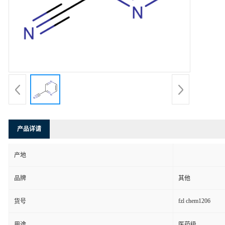
产品详请
产地
品牌
其他
fzl chem1206
货号
用途
医药级