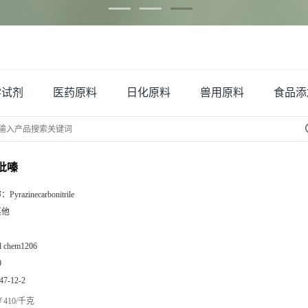
学试剂
医药原料
日化原料
兽用原料
食品添
基吡嗪
称：
Pyrazinecarbonitrile
其他
zl chem1206
9
47-12-2
410/千克