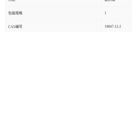
1
包装规格
19847-12-2
CAS编号
99%
纯度
是否进口
产品名称为2-氰基吡嗪,CAS号为19847-12-2。本产品经过严格的质量控制
取更多技术参数及价格信息。
相关产品：