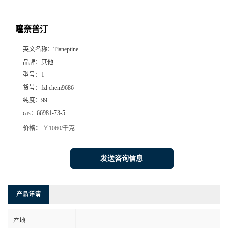
噻奈普汀
英文名称：
Tianeptine
品牌：
其他
型号：
1
货号：
fzl chem9686
纯度：
99
cas：
66981-73-5
价格：
￥1060/千克
发送咨询信息
产品详请
产地