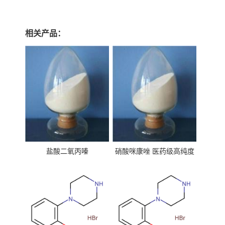
相关产品：
盐酸二氧丙嗪
硝酸咪康唑 医药级高纯度
99%原粉