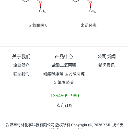
5-氟脲嘧啶
米诺环素
关于我们
产品中心
公司新闻
企业简介
盐酸二氧丙嗪
新闻资讯
联系我们
硝酸咪康唑 医药级高纯
度99%原粉
5-氟脲嘧啶
13545091980
欢迎订购
武汉丰竹林化学科技有限公司
版权所有 Copyright (©) 2026
XML
技术支