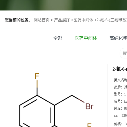
您当前的位置：
网站首页
>
产品展厅
>
医药中间体
>
2-氟-6-(三氟甲
全部
医药中间体
高纯化
2-氟-
英文名
品牌：
型号：
1
货号：
f
纯度：
9
cas：
239
价格：
￥