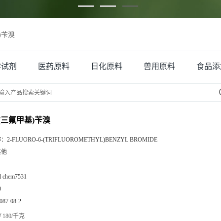
基)苄溴
学试剂
医药原料
日化原料
兽用原料
食品添
6-(三氟甲基)苄溴
称：
2-FLUORO-6-(TRIFLUOROMETHYL)BENZYL BROMIDE
其他
zl chem7531
9
087-08-2
180/千克