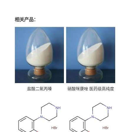
相关产品：
盐酸二氧丙嗪
硝酸咪康唑 医药级高纯度
99%原粉