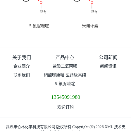
5-氟脲嘧啶
米诺环素
关于我们
产品中心
公司新闻
企业简介
盐酸二氧丙嗪
新闻资讯
联系我们
硝酸咪康唑 医药级高纯
度99%原粉
5-氟脲嘧啶
13545091980
欢迎订购
武汉丰竹林化学科技有限公司
版权所有 Copyright (©) 2026
XML
技术支