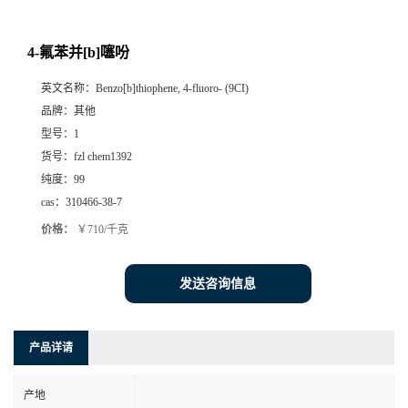
4-氟苯并[b]噻吩
英文名称：
Benzo[b]thiophene, 4-fluoro- (9CI)
品牌：
其他
型号：
1
货号：
fzl chem1392
纯度：
99
cas：
310466-38-7
价格：
￥710/千克
发送咨询信息
产品详请
产地