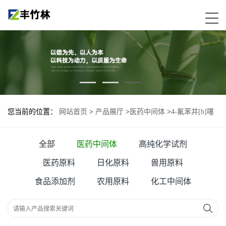
您当前的位置：
网站首页
>
产品展厅
>
医药中间体
>
4-氟苯并[b]噻
吩
全部
医药中间体
高纯化学试剂
医药原料
日化原料
兽用原料
食品添加剂
农用原料
化工中间体