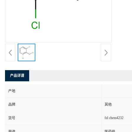
产品详请
产地
品牌
其他
fzl chem4232
货号
用途
医药级