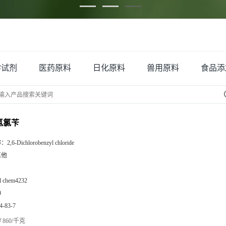
学试剂
医药原料
日化原料
兽用原料
食品添
二氯氯苄
称：
2,6-Dichlorobenzyl chloride
其他
zl chem4232
9
4-83-7
860/千克