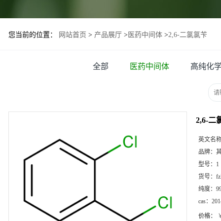
您当前的位置：
网站首页
>
产品展厅
>
医药中间体
>
2,6-二氯氯苄
全部
医药中间体
高纯化
2,6-
英文名
品牌：
型号：
1
货号：
f
纯度：
9
cas：
201
价格：
￥