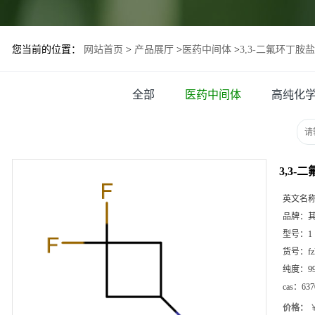
您当前的位置：
网站首页
>
产品展厅
>
医药中间体
>
3,3-二氟环丁胺
全部
医药中间体
高纯化
3,3-
英文名
品牌：
型号：
1
货号：
f
纯度：
9
cas：
637
价格：
￥