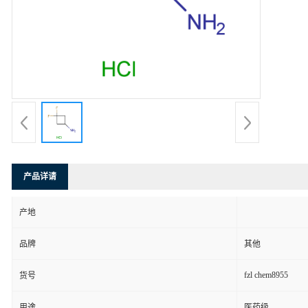
产品详请
产地
品牌
其他
fzl chem8955
货号
用途
医药级