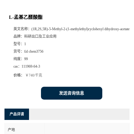
L-孟基乙醛酸酯
英文名称：
(1R,2S,5R)-5-Methyl-2-(1-methylethyl)cyclohexyl dihydroxy-acetate
品牌：
科研出口及工业应用
型号：
1
货号：
fzl chem3756
纯度：
99
cas：
111969-64-3
价格：
￥740/千克
发送咨询信息
产品详请
产地