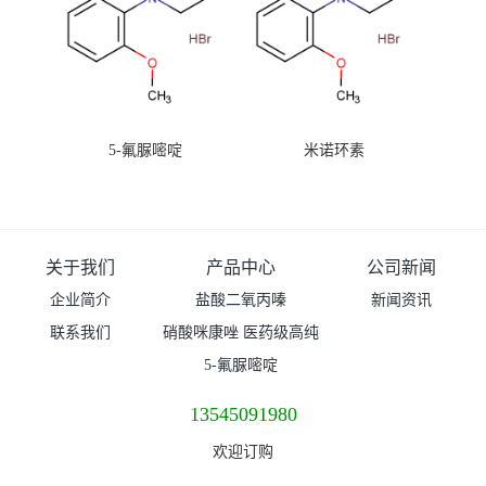
5-氟脲嘧啶
米诺环素
关于我们
产品中心
公司新闻
企业简介
盐酸二氧丙嗪
新闻资讯
联系我们
硝酸咪康唑 医药级高纯
度99%原粉
5-氟脲嘧啶
13545091980
欢迎订购