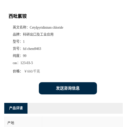
西吡氯铵
英文名称：
Cetylpyridinium chloride
品牌：
科研出口及工业应用
型号：
1
货号：
fzl chem9463
纯度：
99
cas：
123-03-5
价格：
￥660/千克
发送咨询信息
产品详请
产地