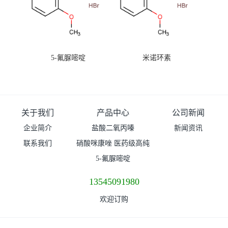
5-氟脲嘧啶
米诺环素
关于我们
产品中心
公司新闻
企业简介
盐酸二氧丙嗪
新闻资讯
联系我们
硝酸咪康唑 医药级高纯
度99%原粉
5-氟脲嘧啶
13545091980
欢迎订购