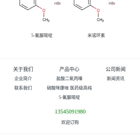
5-氟脲嘧啶
米诺环素
关于我们
产品中心
公司新闻
企业简介
盐酸二氧丙嗪
新闻资讯
联系我们
硝酸咪康唑 医药级高纯
度99%原粉
5-氟脲嘧啶
13545091980
欢迎订购