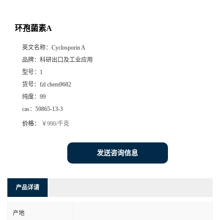
环孢菌素A
英文名称：
Cyclosporin A
品牌：
科研出口及工业应用
型号：
1
货号：
fzl chem9682
纯度：
99
cas：
59865-13-3
价格：
￥990/千克
发送咨询信息
产品详请
产地