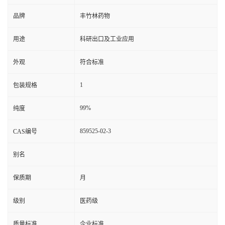
品牌
丰竹林药物
用途
科研出口及工业应用
外观
符合标准
1
包装规格
99%
纯度
859525-02-3
CAS编号
别名
保质期
月
级别
医药级
质量标准
企业标准