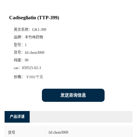
Cadisegliatin (TTP-399)
英文名称：
GK1-399
品牌：
丰竹林药物
型号：
1
货号：
fzl chem3069
纯度：
99
cas：
859525-02-3
价格：
￥880/千克
发送咨询信息
产品详请
fzl chem3069
货号