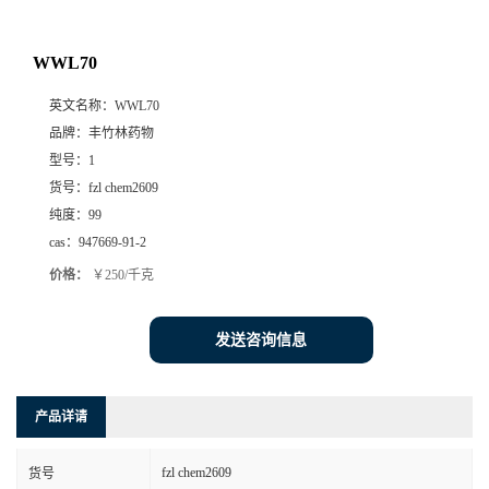
WWL70
英文名称：
WWL70
品牌：
丰竹林药物
型号：
1
货号：
fzl chem2609
纯度：
99
cas：
947669-91-2
价格：
￥250/千克
发送咨询信息
产品详请
fzl chem2609
货号