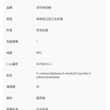
品牌
丰竹林药物
用途
科研出口及工业应用
外观
符合标准
1
包装规格
99%
纯度
947669-91-2
CAS编号
4′-carbamoylbiphenyl-4-ylmethyl(3-(pyridin-4-
别名
yl)benzyl)carbamate
保质期
月
级别
医药级
质量标准
企业标准