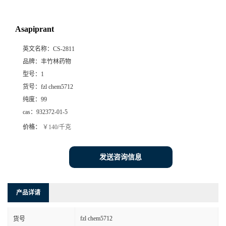
Asapiprant
英文名称：
CS-2811
品牌：
丰竹林药物
型号：
1
货号：
fzl chem5712
纯度：
99
cas：
932372-01-5
价格：
￥140/千克
发送咨询信息
产品详请
fzl chem5712
货号