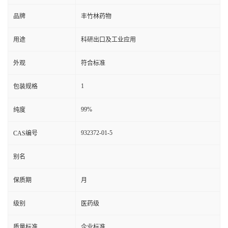
品牌
丰竹林药物
用途
科研出口及工业应用
外观
符合标准
1
包装规格
99%
纯度
932372-01-5
CAS编号
别名
保质期
月
级别
医药级
质量标准
企业标准